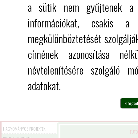
a sütik nem gyűjtenek a f
információkat, csakis a
megkülönböztetését szolgálják.
címének azonosítása nélk
névtelenítésére szolgáló m
adatokat.
Elfogad
HAGYOMÁNYOS PROJEKTEK
FUTÓ