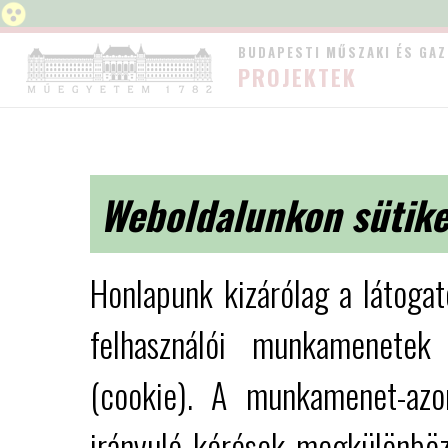
BUDAPESTI MŰSZAKI ÉS GA
PROJEKTEK
Weboldalunkon sütike
Honlapunk kizárólag a látoga
felhasználói munkamenetek 
(cookie). A munkamenet-azon
irányuló kérések megkülönböz