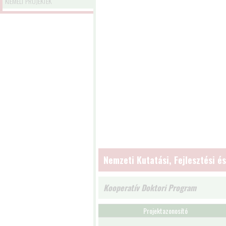
KIEMELT PROJEKTEK
Nemzeti Kutatási, Fejlesztési és
Kooperatív Doktori Program
Projektazonosító