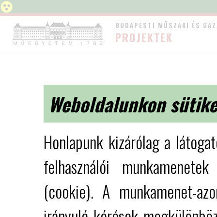
BUDAPESTI MŰSZAKI ÉS GA
PROJEKTEK
Weboldalunkon sütike
Honlapunk kizárólag a látoga
felhasználói munkamenetek 
(cookie). A munkamenet-azon
irányuló kérések megkülönböz