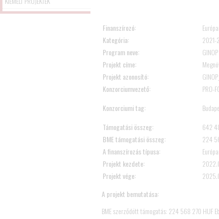
KIEMELT PROJEKTEK
Finanszírozó:
Európai
Kategória:
2021-2
Program neve:
GINOP 
Projekt címe:
Megnöv
Projekt azonosító:
GINOP
Konzorciumvezető:
PRO-FO
Konzorciumi tag:
Budape
Támogatási összeg:
642 4
BME támogatási összeg:
224 56
A finanszírozás típusa:
Európai
Projekt kezdete:
2022.
Projekt vége:
2025.
A projekt bemutatása:
BME szerződött támogatás: 224 568 270 HUF Eb