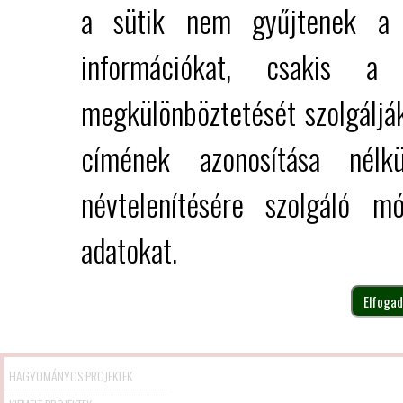
a sütik nem gyűjtenek a f
információkat, csakis a
megkülönböztetését szolgálják.
címének azonosítása nélk
névtelenítésére szolgáló m
adatokat.
Elfogad
HAGYOMÁNYOS PROJEKTEK